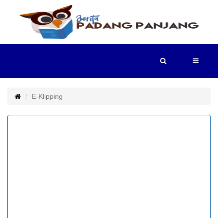
HOME
BERITA
E-Klipping
POTRET
PADANG
PANJANG
TV
E-