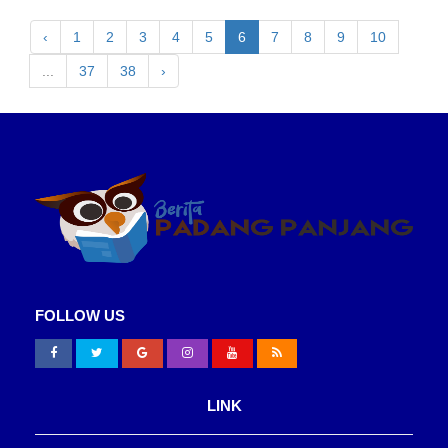
‹
1
2
3
4
5
6
7
8
9
10
...
37
38
›
FOLLOW US
LINK