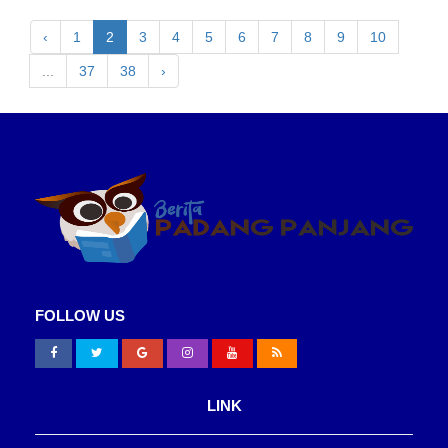
‹
1
2
3
4
5
6
7
8
9
10
...
37
38
›
FOLLOW US
LINK