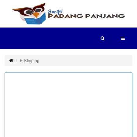
HOME
BERITA
E-Klipping
POTRET
PADANG
PANJANG
TV
E-