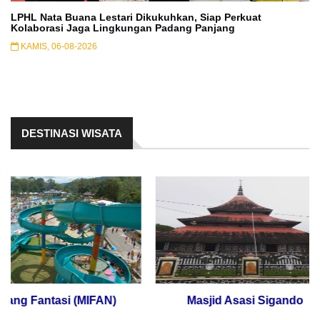
LPHL Nata Buana Lestari Dikukuhkan, Siap Perkuat
Kolaborasi Jaga Lingkungan Padang Panjang
KAMIS, 06-08-2026
DESTINASI WISATA
g Fantasi (MIFAN)
Masjid Asasi Sigando