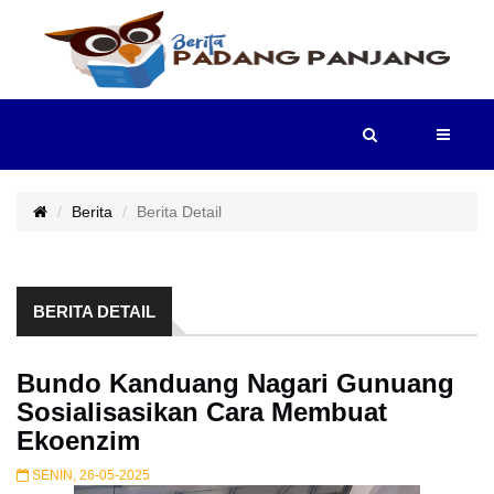
HOME
BERITA
Berita
Berita Detail
POTRET
BERITA DETAIL
PADANG
PANJANG
Bundo Kanduang Nagari Gunuang
TV
Sosialisasikan Cara Membuat
Ekoenzim
E-
SENIN, 26-05-2025
KLIPPING