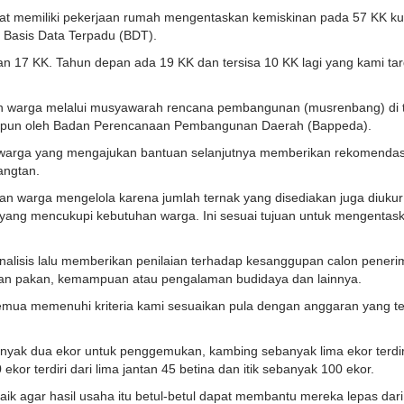
at memiliki pekerjaan rumah mengentaskan kemiskinan pada 57 KK k
Basis Data Terpadu (BDT).
n 17 KK. Tahun depan ada 19 KK dan tersisa 10 KK lagi yang kami ta
leh warga melalui musyawarah rencana pembangunan (musrenbang) di t
himpun oleh Badan Perencanaan Pembangunan Daerah (Bappeda).
warga yang mengajukan bantuan selanjutnya memberikan rekomendasi
angtan.
n warga mengelola karena jumlah ternak yang disediakan juga diukur
ng mencukupi kebutuhan warga. Ini sesuai tujuan untuk mengentas
lisis lalu memberikan penilaian terhadap kesanggupan calon peneri
bahan pakan, kemampuan atau pengalaman budidaya dan lainnya.
 semua memenuhi kriteria kami sesuaikan pula dengan anggaran yang t
anyak dua ekor untuk penggemukan, kambing sebanyak lima ekor terdiri
or terdiri dari lima jantan 45 betina dan itik sebanyak 100 ekor.
ik agar hasil usaha itu betul-betul dapat membantu mereka lepas dari