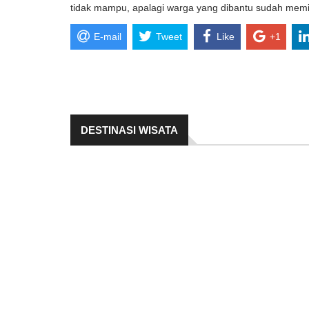
tidak mampu, apalagi warga yang dibantu sudah memil
E-mail
Tweet
Like
+1
DESTINASI WISATA