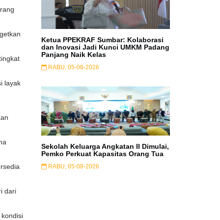
urang
rgetkan
Ketua PPEKRAF Sumbar: Kolaborasi
dan Inovasi Jadi Kunci UMKM Padang
Panjang Naik Kelas
ingkat
RABU, 05-08-2026
 layak
kan
ma
Sekolah Keluarga Angkatan II Dimulai,
Pemko Perkuat Kapasitas Orang Tua
ersedia
RABU, 05-08-2026
 dari
 kondisi