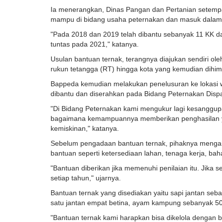
Ia menerangkan, Dinas Pangan dan Pertanian setemp
mampu di bidang usaha peternakan dan masuk dalam 
"Pada 2018 dan 2019 telah dibantu sebanyak 11 KK da
tuntas pada 2021," katanya.
Usulan bantuan ternak, terangnya diajukan sendiri o
rukun tetangga (RT) hingga kota yang kemudian di
Bappeda kemudian melakukan penelusuran ke lokasi 
dibantu dan diserahkan pada Bidang Peternakan Disp
"Di Bidang Peternakan kami mengukur lagi kesanggupa
bagaimana kemampuannya memberikan penghasilan ya
kemiskinan," katanya.
Sebelum pengadaan bantuan ternak, pihaknya mengana
bantuan seperti ketersediaan lahan, tenaga kerja, 
"Bantuan diberikan jika memenuhi penilaian itu. Jika
setiap tahun," ujarnya.
Bantuan ternak yang disediakan yaitu sapi jantan seb
satu jantan empat betina, ayam kampung sebanyak 50 ek
"Bantuan ternak kami harapkan bisa dikelola dengan ba