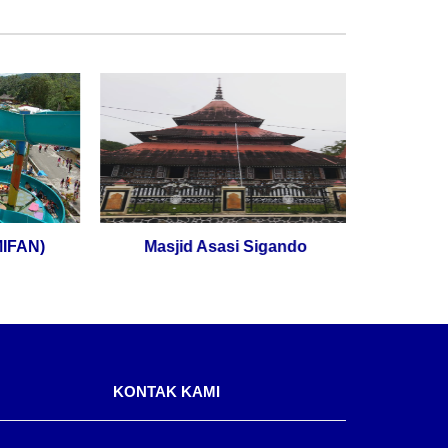
)
Masjid Asasi Sigando
Lubuk M
KONTAK KAMI