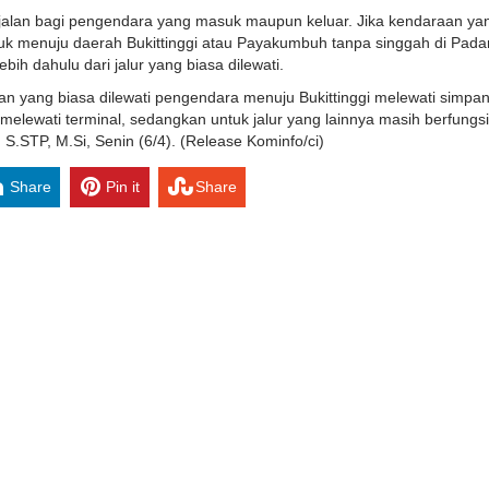
 jalan bagi pengendara yang masuk maupun keluar. Jika kendaraan ya
ntuk menuju daerah Bukittinggi atau Payakumbuh tanpa singgah di Pad
bih dahulu dari jalur yang biasa dilewati.
jalan yang biasa dilewati pengendara menuju Bukittinggi melewati simp
melewati terminal, sedangkan untuk jalur yang lainnya masih berfungsi
 S.STP, M.Si, Senin (6/4). (Release Kominfo/ci)
Share
Pin it
Share